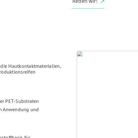
Reden wir!
 die Hautkontaktmaterialien,
roduktionsreifen
der PET-Substraten
nach Anwendung und
stoffbasis für