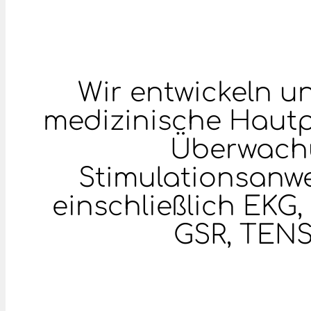
Wir entwickeln u
medizinische Hautpf
Überwach
Stimulationsanw
einschließlich EKG
GSR, TEN