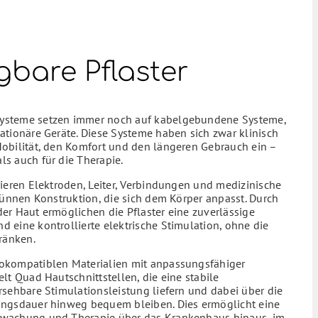
bare Pflaster
ysteme setzen immer noch auf kabelgebundene Systeme,
ationäre Geräte. Diese Systeme haben sich zwar klinisch
Mobilität, den Komfort und den längeren Gebrauch ein –
s auch für die Therapie.
rieren Elektroden, Leiter, Verbindungen und medizinische
 dünnen Konstruktion, die sich dem Körper anpasst. Durch
er Haut ermöglichen die Pflaster eine zuverlässige
 eine kontrollierte elektrische Stimulation, ohne die
hränken.
okompatiblen Materialien mit anpassungsfähiger
lt Quad Hautschnittstellen, die eine stabile
rsehbare Stimulationsleistung liefern und dabei über die
ungsdauer hinweg bequem bleiben. Dies ermöglicht eine
rwachung und Therapie über das Krankenhaus hinaus, im