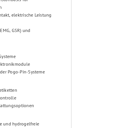
n
takt, elektrische Leistung
, EMG, GSR) und
 Systeme
lektronikmodule
oder Pogo-Pin-Systeme
tiketten
ontrolle
stattungsoptionen
le und hydrogelfreie