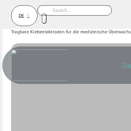
Skip
Search
to
for:
DE
content
Tragbare Klebeelektroden für die medizinische Überwach
Tra